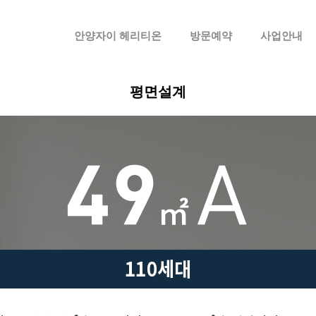
메뉴 건너뛰기
안양자이 헤리티온
방문예약
사업안내
평면설계